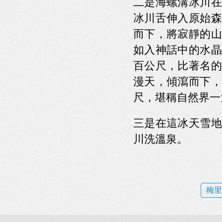
二是海螺溝冰川在
冰川舌伸入原始森
而下，將寂靜的山
如入神話中的水晶
百公尺，比著名的
漫天，傾瀉而下，
尺，堪稱自然界一
三是在這冰天雪地
川洗溫泉。
梅里