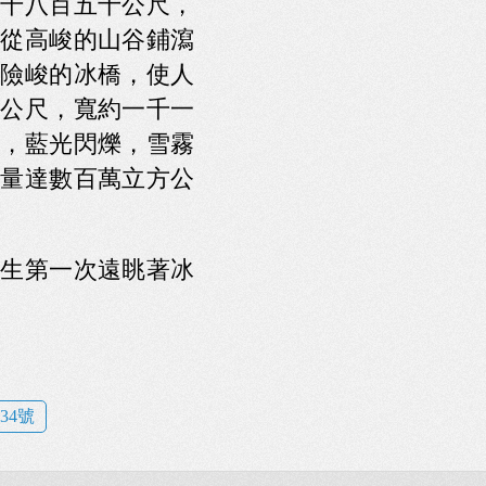
千八百五十公尺，
從高峻的山谷鋪瀉
險峻的冰橋，使人
公尺，寬約一千一
，藍光閃爍，雪霧
量達數百萬立方公
生第一次遠眺著冰
34號