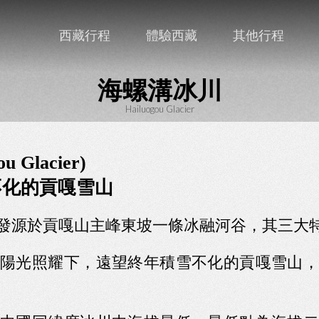
西藏行程
體驗西藏
其他行程
海螺溝冰川
Hailuogou Glacier
 Glacier)
不化的貢嘎雪山
ogou)發源於貢嘎山主峰東坡一條冰融河谷，其三大
陽光照耀下，遠望終年積雪不化的貢嘎雪山，