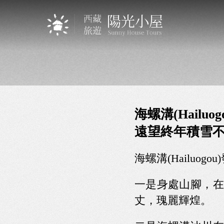
海螺溝(Hailuogou
遠望終年積雪
海螺溝(Hailu
一是身處山腳，在
丈，瑰麗輝煌。