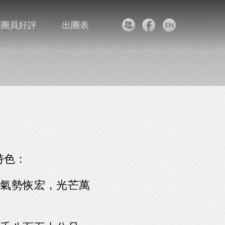
團員好評
出團表
特色：
氣勢恢宏，光芒萬