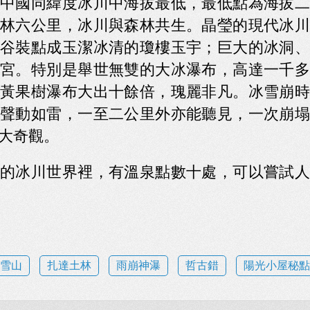
中國同緯度冰川中海拔最低，最低點為海拔二
林六公里，冰川與森林共生。晶瑩的現代冰川
谷裝點成玉潔冰清的瓊樓玉宇；巨大的冰洞、
宮。特別是舉世無雙的大冰瀑布，高達一千多
黃果樹瀑布大出十餘倍，瑰麗非凡。冰雪崩時
聲動如雷，一至二公里外亦能聽見，一次崩塌
大奇觀。
的冰川世界裡，有溫泉點數十處，可以嘗試人
雪山
扎達土林
雨崩神瀑
哲古錯
陽光小屋秘點