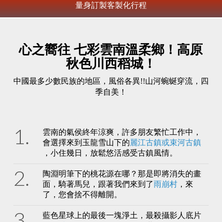
量身訂製客製化行程
心之嚮往 七彩雲南溫柔鄉！高原
秋色川西稻城！
中國最多少數民族的地區，風俗各異!!山河蜿蜒穿流，四
季自美！
雲南的氣侯終年涼爽，許多朋友繁忙工作中，
會選擇來到玉龍雪山下的
麗江古鎮或束河古鎮
，小住幾日，放鬆悠活感受古鎮風情。
陶淵明筆下的桃花源在哪？那是即將消失的畫
面，騎著馬兒，跟著我們來到了
雨崩村
，來
了，您會捨不得離開。
藍色星球上的最後一塊淨土，最殺攝影人底片