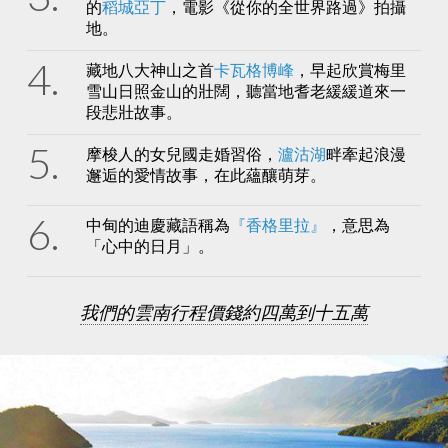
的
稻城亞丁
，電影《從你的全世界路過》拍攝
地。
藏地八大神山之首
卡瓦格博峰
，早起欣賞梅里
雪山日照金山的壯闊，聽當地耆老緩緩道來一
段悲壯故事。
摩梭人的女兒國走婚習俗，
瀘沽湖
畔牽起浪漫
邂逅的愛情故事，在此蘊釀萌芽。
中甸的迪慶藏語稱為
『香格里拉』
，意思為
「心中的日月」。
我們的雲南行程價錢約四萬到十五萬