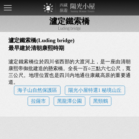
mobile-
瀘定鐵索橋
btn
Luding bridge
瀘定鐵索橋(Luding bridge)
最早建於清朝康熙時期
瀘定鐵索橋位於四川省西部的大渡河上，是一座由清朝
康熙帝御批建造的懸索橋。全長一百○三點六七公尺，寬
三公尺。地理位置也是四川内地通往康藏高原的重要通
道。
海子山自然保護區
陽光小屋特選1 秘境山丘
拉薩市
黑龍潭公園
黑頸鶴