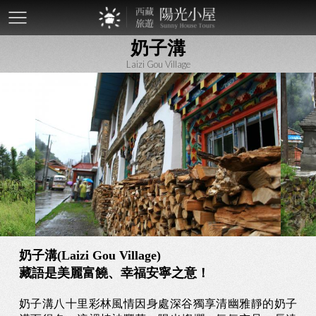
mobile-
奶子溝
btn
Laizi Gou Village
奶子溝(Laizi Gou Village)
藏語是美麗富饒、幸福安寧之意！
奶子溝八十里彩林風情因身處深谷獨享清幽雅靜的奶子