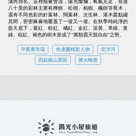
溝而得名。這裡植被豐茂，陽光燦爛，氧氣充足，長達
八十里的彩林主要有樺樹、松樹、柏樹、楓樹等喬木，
還有不同色彩的針葉林、闊葉林、次生林、灌木叢點綴
其間，密密麻麻地覆蓋了一坡又一坡。在秋季時純淨的
藍天底下，紫紅、粉紅、橘紅、金紅、深黃、草綠、黃
綠、棕紅、褐色的樹木形成了“萬類霜天競自由”之勢。
沖賽康市場
色達團精彩人物
尼洋河
四姑娘山景區
篝火晚會