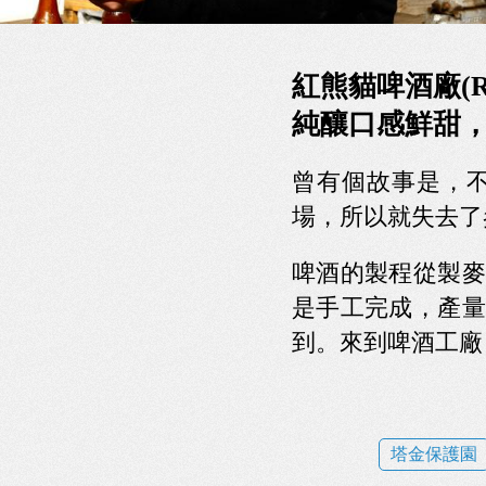
紅熊貓啤酒廠(Red 
純釀口感鮮甜
曾有個故事是，
場，所以就失去了
啤酒的製程從製麥
是手工完成，產量
到。來到啤酒工廠
塔金保護園