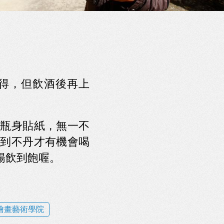
得，但飲酒後再上
瓶身貼紙，無一不
到不丹才有機會喝
暢飲到飽喔。
繪畫藝術學院