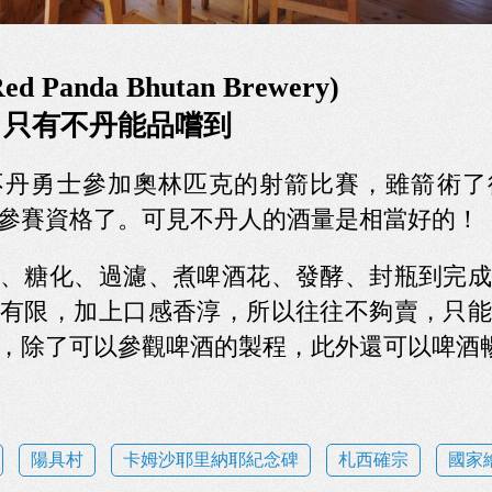
Panda Bhutan Brewery)
，只有不丹能品嚐到
不丹勇士參加奧林匹克的射箭比賽，雖箭術了
參賽資格了。可見不丹人的酒量是相當好的！
、糖化、過濾、煮啤酒花、發酵、封瓶到完成
有限，加上口感香淳，所以往往不夠賣，只能
，除了可以參觀啤酒的製程，此外還可以啤酒
陽具村
卡姆沙耶里納耶紀念碑
札西確宗
國家