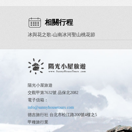
相關行程
冰與花之歌-山南冰河聖山桃花節
陽光小屋旅遊
交觀甲第7632號 品保北2082
電子信箱：
info@sunnyhousetours.com
德吉旅行社 台北市松江路200號4樓之5
甲種旅行業