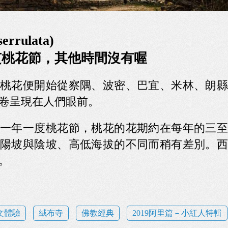
rrulata)
芝桃花節，其他時間沒有喔
桃花便開始從察隅、波密、巴宜、米林、朗縣
卷呈現在人們眼前。
一年一度桃花節，桃花的花期約在每年的三至
陽坡與陰坡、高低海拔的不同而稍有差別。西
。
文體驗
絨布寺
佛教經典
2019阿里篇－小紅人特輯