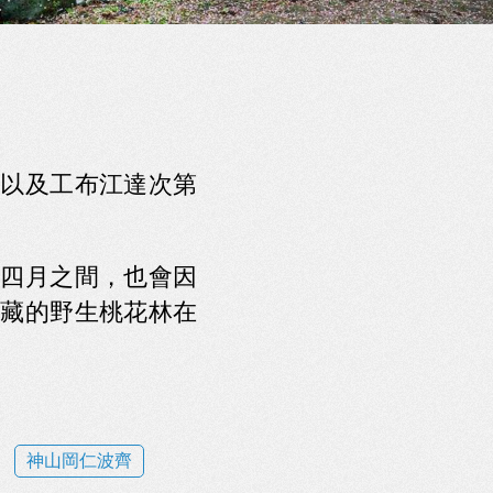
以及工布江達次第
四月之間，也會因
藏的野生桃花林在
神山岡仁波齊