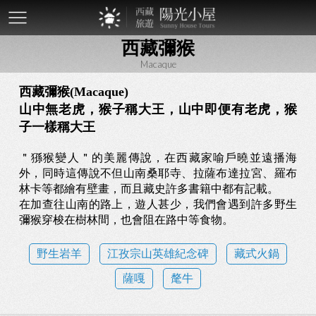
mobile-
西藏彌猴
btn
Macaque
西藏彌猴(Macaque)
山中無老虎，猴子稱大王，山中即便有老虎，猴
子一樣稱大王
＂猻猴變人＂的美麗傳說，在西藏家喻戶曉並遠播海
外，同時這傳說不但山南桑耶寺、拉薩布達拉宮、羅布
林卡等都繪有壁畫，而且藏史許多書籍中都有記載。
在加查往山南的路上，遊人甚少，我們會遇到許多野生
彌猴穿梭在樹林間，也會阻在路中等食物。
野生岩羊
江孜宗山英雄紀念碑
藏式火鍋
薩嘎
氂牛