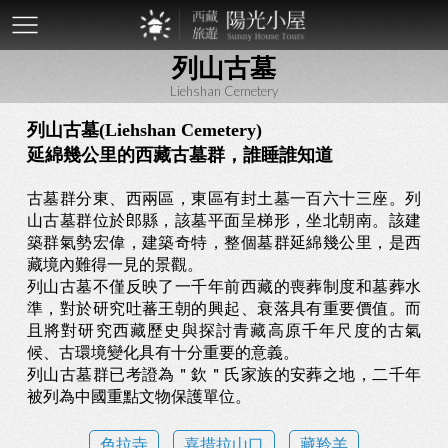
mobile-
列山古墓
btn
Liehshan Cemetery
列山古墓(Liehshan Cemetery)
延綿幾公里的西藏古墓群，誰睡誰知道
古墓群分東、西兩區，東區有封土墓一百六十三座。列
山古墓群位於郎縣，該墓平面呈梯形，坐北朝南。該建
築群氣勢宏偉，建築奇特，整個墓群延綿幾公里，是西
藏境內難得一見的景觀。
列山古墓不僅反映了一千年前西藏的喪葬制度和墓葬水
準，對於研究吐蕃王朝的興起、衰落具有重要價值。而
且將對研究西藏歷史與探討青藏高原千年尺度的古氣
候、古環境變化具有十分重要的意義。
列山古墓群已考證為＂欽＂氏家族的安葬之地，二千年
被列為中國重點文物保護單位。
色拉寺
嘉措拉山口
藏羚羊