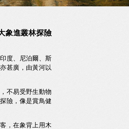
大象進叢林探險
印度、尼泊爾、斯
亦甚廣，由黃河以
，不易受野生動物
探險，像是賞鳥健
客，在象背上用木