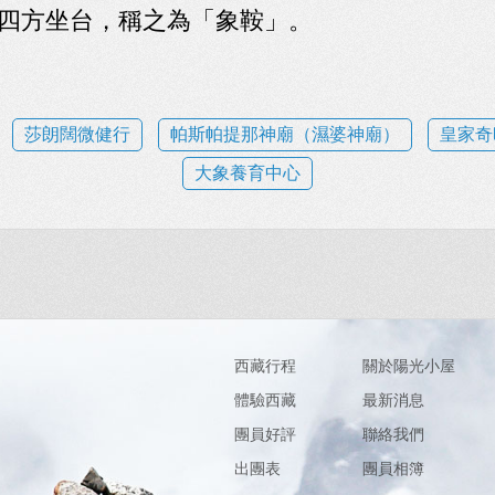
四方坐台，稱之為「象鞍」。
莎朗闊微健行
帕斯帕提那神廟（濕婆神廟）
皇家奇
大象養育中心
西藏行程
關於陽光小屋
體驗西藏
最新消息
團員好評
聯絡我們
出團表
團員相簿