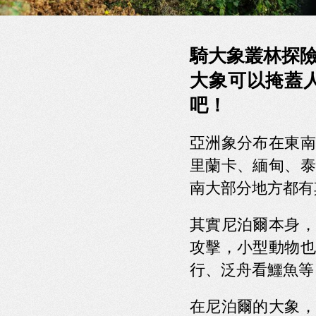
騎大象叢林探險(Elep
大象可以掩蓋
吧！
亞洲象分布在東南
里蘭卡、緬甸、泰
南大部分地方都有
其實尼泊爾本身，
攻擊，小型動物也
行、泛舟看鱷魚等
在尼泊爾的大象，