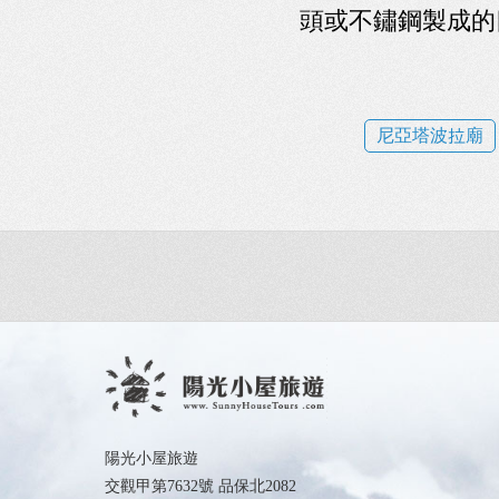
頭或不鏽鋼製成的
尼亞塔波拉廟
陽光小屋旅遊
交觀甲第7632號 品保北2082