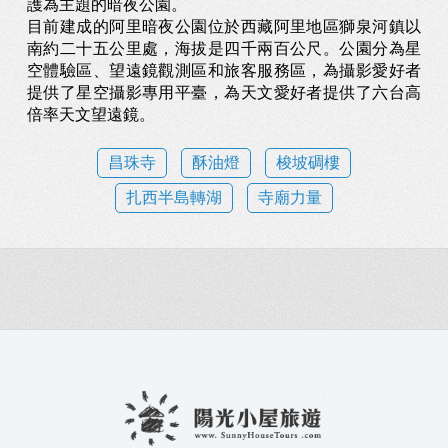
護為主題的暗夜公園。
目前建成的阿里暗夜公園位於西藏阿里地區獅泉河鎮以
南約二十五公里處，海拔是四千兩百公尺。公園分為星
空體驗區、望遠鏡觀測區和旅客服務區，為攝影愛好者
提供了星空攝影專用平臺，為天文愛好者提供了六台高
倍率天文望遠鏡。
昌珠寺
酥油燈
梭坡碉樓
扎西半島轉湖
寺廟力量