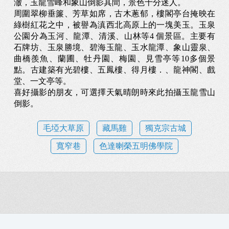
澈，玉龍雪峰和象山倒影其間，景色十分迷人。
周圍翠柳垂簾、芳草如席，古木蔥郁，樓閣亭台掩映在
綠樹紅花之中，被譽為滇西北高原上的一塊美玉。玉泉
公園分為玉河、龍潭、清溪、山林等4 個景區。主要有
石牌坊、玉泉勝境、碧海玉龍、玉水龍潭、象山靈泉、
曲橋羨魚、蘭圃、牡丹園、梅園、見雪亭等10多個景
點。古建築有光碧樓、五鳳樓、得月樓．、龍神閣、戲
堂、一文亭等。
喜好攝影的朋友，可選擇天氣晴朗時來此拍攝玉龍雪山
倒影。
毛埡大草原
藏馬雞
獨克宗古城
寬窄巷
色達喇榮五明佛學院