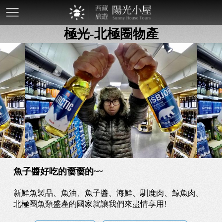
mobile-
極光-北極圈物產
btn
魚子醬好吃的嫑嫑的~~
新鮮魚製品、魚油、魚子醬、海鮮、馴鹿肉、鯨魚肉。
北極圈魚類盛產的國家就讓我們來盡情享用!