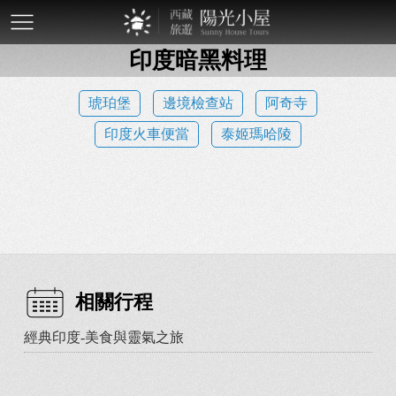
mobile-
印度暗黑料理
btn
琥珀堡
邊境檢查站
阿奇寺
印度火車便當
泰姬瑪哈陵
相關行程
經典印度-美食與靈氣之旅