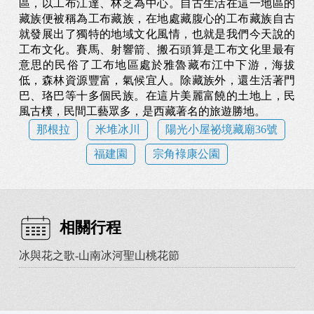
區，以工布江達、林芝為中心。自古生活在這一地區的
藏族便被稱為工布藏族，在地處藏腹心的工布藏族自古
就發展出了獨特的地域文化風情，也就是我們今天說的
工布文化。賽馬、射響箭、搬石頭算是工布文化里最有
意思的民俗了工布地區處於雅魯藏布江中下游，海拔
低，森林資源豐富，氣候宜人。除藏族外，還生活著門
巴、珞巴等十多個民族。在這片美麗富饒的土地上，民
風古樸，民間工藝眾多，是西藏著名的旅遊勝地。
那根拉
米堆冰川
陽光小屋祕境藏廟36號
福建園
宗角䘵康公園
相關行程
冰與花之歌-山南冰河聖山桃花節