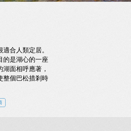
很適合人類定居。
目的是湖心的一座
的湖面相呼應著，
使整個巴松措剎時
筒