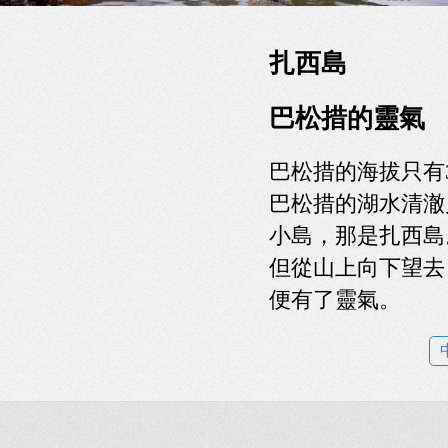
扎西島
巴松措的靈氣
巴松措的海拔只有
巴松措的湖水清澈
小島，那是扎西島
但從山上向下望去
便有了靈氣。