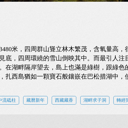
3480米，四周群山聳立林木繁茂，含氧量高，
見底，四周環繞的雪山倒映其中。而最引人注
。在湖畔隔岸望去，島上也滿是綠樹，跟綠色
，扎西島猶如一顆寶石般鑲嵌在巴松措湖中，
中流砥柱
藏曆新年
西藏藏香
湖畔求子洞
轉經