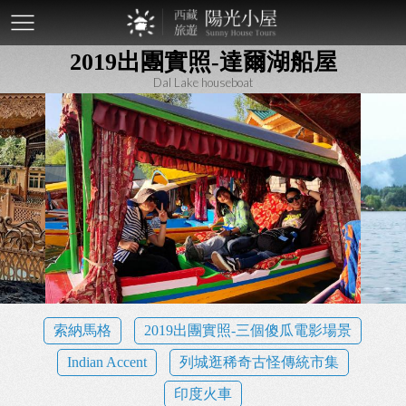
mobile-
2019出團實照-達爾湖船屋
btn
Dal Lake houseboat
索納馬格
2019出團實照-三個傻瓜電影場景
Indian Accent
列城逛稀奇古怪傳統市集
印度火車