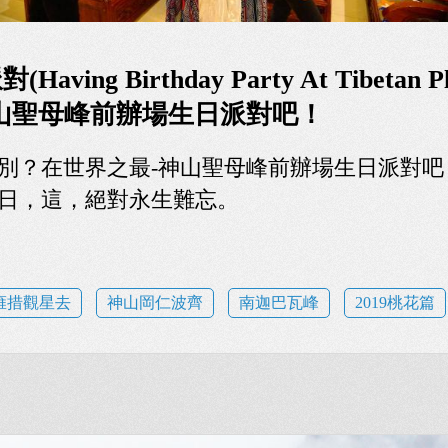
ing Birthday Party At Tibetan Pl
山聖母峰前辦場生日派對吧！
別？在世界之最-神山聖母峰前辦場生日派對吧
日，這，絕對永生難忘。
雍措觀星去
神山岡仁波齊
南迦巴瓦峰
2019桃花篇