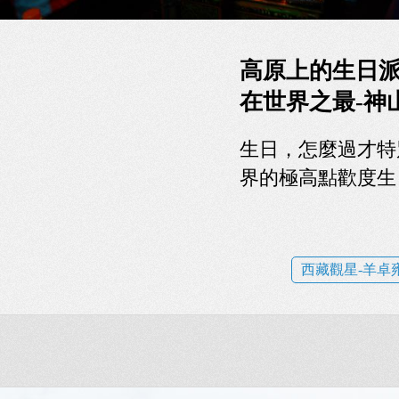
高原上的生日派對(Hav
在世界之最-神
生日，怎麼過才特
界的極高點歡度生
西藏觀星-羊卓