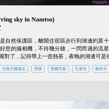
ng sky in Namtso)
空
是自然保護區，離開住宿區步行到湖邊約莫十
好您的攝相機，不待幾分鐘，一閃而過的流星
喔對了，記得帶上一壺熱茶，夜晚的湖邊可是
古格王國遺址
理塘
西藏市集
扎基寺
帕邦卡