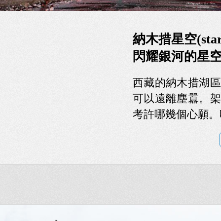
納木措星空(starri
閃耀銀河的星
西藏的納木措湖區
可以遠離塵囂。架
考許哪幾個心願。