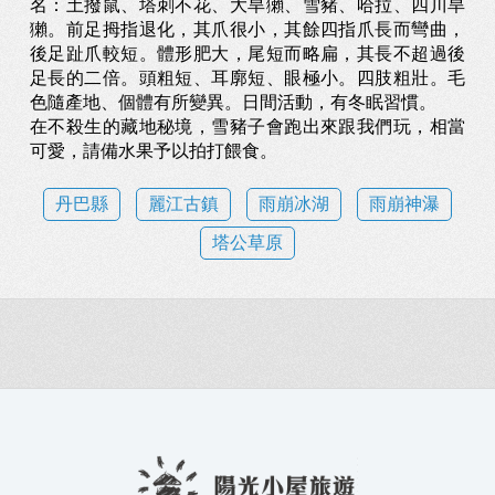
名：土撥鼠、塔刺不花、大旱獺、雪豬、哈拉、四川旱
獺。前足拇指退化，其爪很小，其餘四指爪長而彎曲，
後足趾爪較短。體形肥大，尾短而略扁，其長不超過後
足長的二倍。頭粗短、耳廓短、眼極小。四肢粗壯。毛
色隨產地、個體有所變異。日間活動，有冬眠習慣。
在不殺生的藏地秘境，雪豬子會跑出來跟我們玩，相當
可愛，請備水果予以拍打餵食。
丹巴縣
麗江古鎮
雨崩冰湖
雨崩神瀑
塔公草原