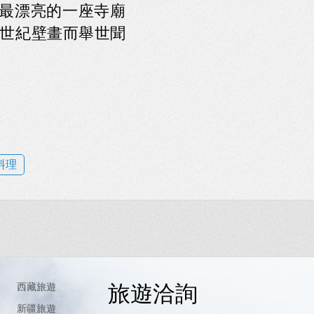
畫最漂亮的一座寺廟
11世紀壁畫而舉世聞
料理
旅遊洽詢
西藏旅遊
新疆旅遊