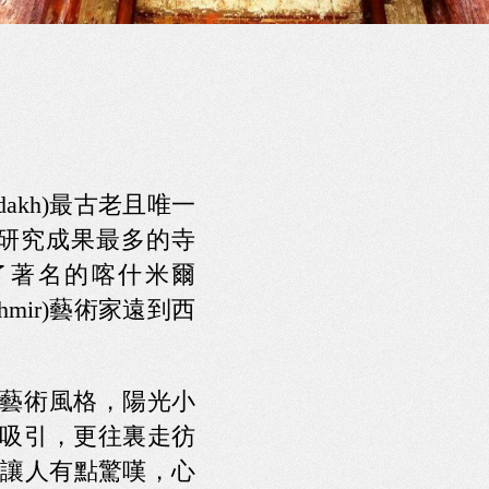
dakh)最古老且唯一
研究成果最多的寺
請了著名的喀什米爾
hmir)藝術家遠到西
種藝術風格，陽光小
所吸引，更往裏走彷
讓人有點驚嘆，心