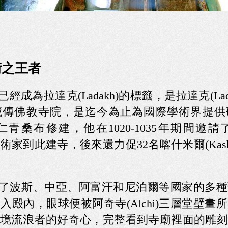
術之王者
幾乎已經成為拉達克(Ladakh)的標籤，是拉達克(La
藏傳佛教寺院，是迄今為止為國際學術界提供
青桑布修建，他在1020-1035年期間邀
西藏藝術家到此建寺，後來還力促32名喀什米爾(Kas
i)混合了波斯、中亞、阿富汗和尼泊爾等國家的多
入殿內，眼球便被阿奇寺(Alchi)三層堂壁畫
境流浪者的好奇心，完整看到寺廟裡面的雕刻