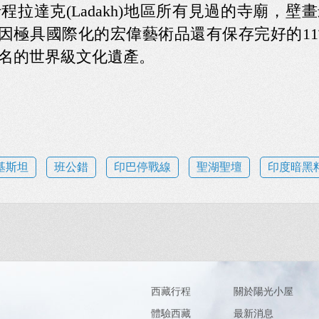
程拉達克(Ladakh)地區所有見過的寺廟，壁
hi)因極具國際化的宏偉藝術品還有保存完好的
名的世界級文化遺產。
基斯坦
班公錯
印巴停戰線
聖湖聖壇
印度暗黑
西藏行程
關於陽光小屋
體驗西藏
最新消息