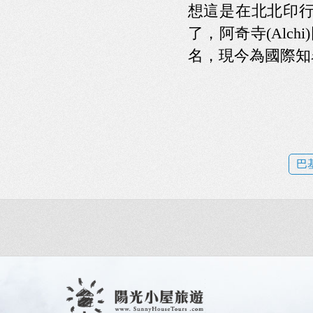
想這是在北北印行
了，阿奇寺(Alc
名，現今為國際知
巴