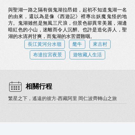
與聖湖一路之隔有個鬼湖拉昂錯，起初不知道鬼湖一名
的由來，還以為是像《西遊記》裡專出妖魔鬼怪的地
方。鬼湖雖然是無風三尺浪，但景色卻異常美麗，湖邊
暗紅色的小山，迷離而令人沉醉。也許是造化弄人，聖
湖的水清冽甘爽，而鬼湖的水苦澀難咽。
長江黃河分水嶺
氂牛
來古村
布達拉宮夜景
遊牧藏人生活
相關行程
繁星之下，遙遠的彼方-西藏阿里 岡仁波齊轉山之旅