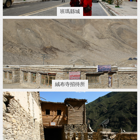
班瑪縣城
絨布寺招待所