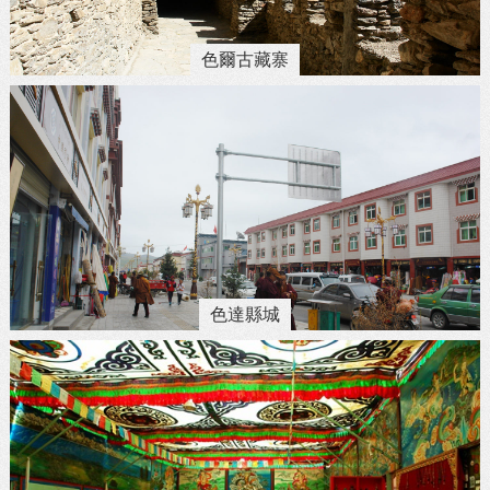
色爾古藏寨
色達縣城