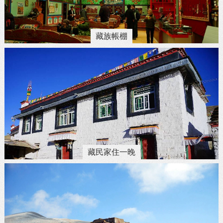
藏族帳棚
藏民家住一晚