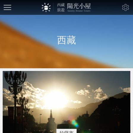
mobile-
btn
西藏