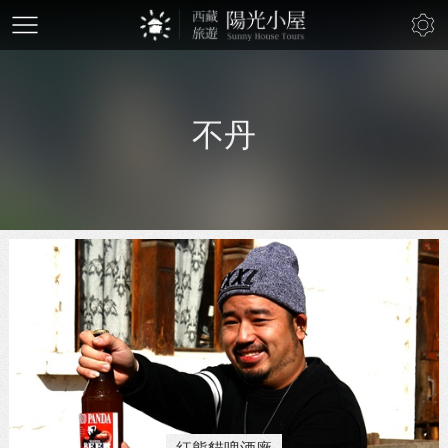
mobile-
btn
不丹